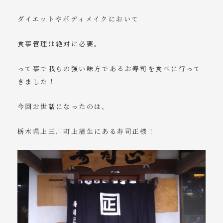
ニュース
ダイエットやボディメイクにおいて
コンテンツ
食事管理は絶対に必要。
概要
って事で我らの強い味方であるお寿司を食べに行って
きました！
ご予約・お問い合わせ
今回お世話になったのは、
受付時間
月～土：7:30～23:00
栃木県上三川町上蒲生にある寿司正様！
日：7:30～14:00