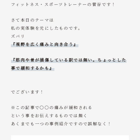
フィットネス・スポーツトレーナーの菅谷です！
ニュース
さて本日のテーマは
コンテンツ
私の実体験を元にしたものです。
ズバリ
概要
『視野を広く痛みと向き合う』
ご予約・お問い合わせ
『筋肉や骨が損傷している訳では無い。ちょっとした
事で緩和するかも』
受付時間
月～土：7:30～23:00
日：7:30～14:00
でございます！
※この記事で〇〇の痛みが緩和される
という事をお伝えするものでは無く
あくまでも一つの事例紹介ですので誤解なく！